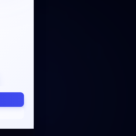
[]
[]
let
ENTIAL ID
let
XXXX-XX