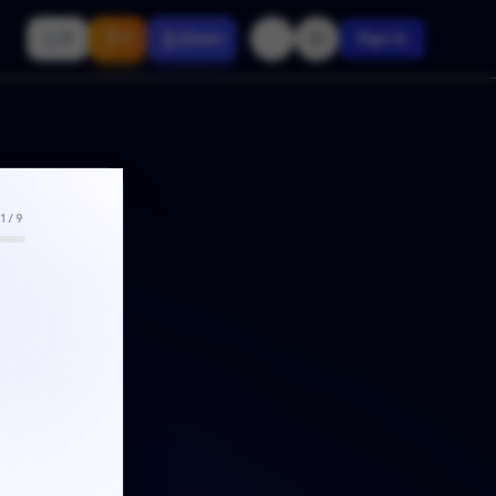
🇬🇧
0
0
Джун
Sign In
var
const
var
1/9
const
al.
Preview