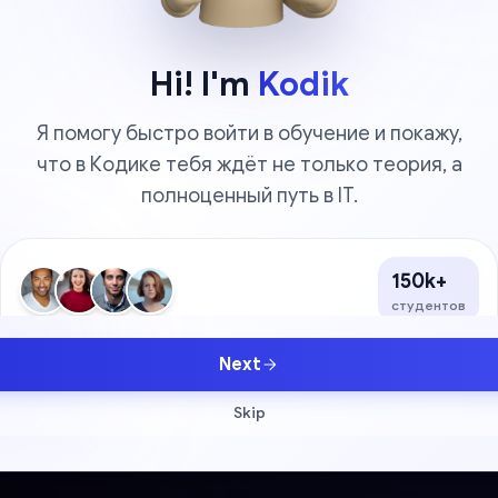
Hi! I'm
Kodik
Я помогу быстро войти в обучение и покажу,
что в Кодике тебя ждёт не только теория, а
полноценный путь в IT.
Almost There!
CERTIFICATE
Complete the course to unlock your official
certificate
150k+
—
студентов
Progress
0%
has successfully completed
4.9/5
—
Next
0 lessons remaining
150k+ студентов уже проходят курсы, собирают портфолио,
получают сертификаты и растут до офферов.
Skip
TE
CRED
KDK-X