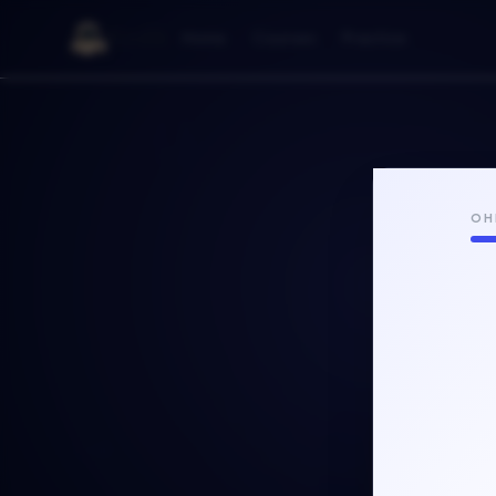
Kodik
Home
Courses
Practice
{}
{}
ОН
Co
=>
=>