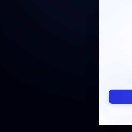
fn
fn
()
()
ISSUE DA
—